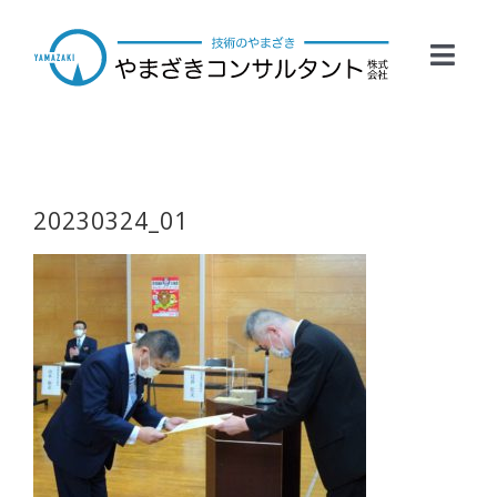
Skip
to
Toggl
content
Navig
HOME
事業案内
20230324_01
会社概要
業務実績
お問い合わせ
採用情報