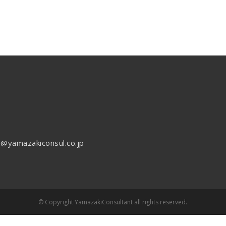
o@yamazakiconsul.co.jp
© Copyright YamazakiConsultant all rights reserved.