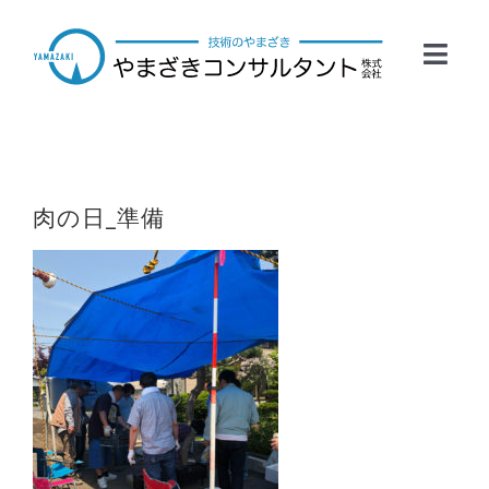
Skip
to
Toggl
content
Navig
HOME
事業案内
肉の日_準備
会社概要
業務実績
お問い合わせ
採用情報