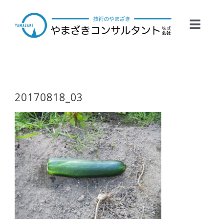
Skip
to
Toggl
content
Navig
HOME
事業案内
20170818_03
会社概要
業務実績
お問い合わせ
採用情報