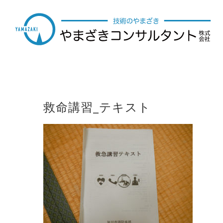
Skip
to
content
救命講習_テキスト